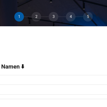
1
2
3
4
5
n Namen ⬇️